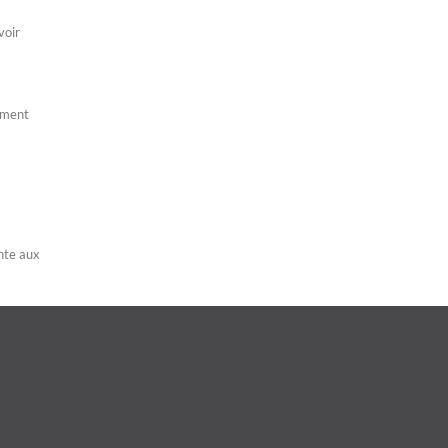
voir
lement
ente aux