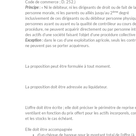
Code de commerce ; D. 252.)
Principe
:
« Ni le débiteur, ni les dirigeants de droit ou de fait de l
ème
personne morale, ni les parents ou alliés jusqu’au 2
degré
inclusivement de ces dirigeants ou du débiteur personne physique
personnes ayant ou ayant eu la qualité de contrôleur au cours de
procédure, ne peuvent acquérir directement ou par personne in
des actifs d’une société faisant l’objet d’une procédure collective
Exception
:
dans le cas d’une exploitation agricole, seuls les cont
ne peuvent pas se porter acquéreurs.
La proposition peut être formulée à tout moment.
La proposition doit être adressée au liquidateur.
L’offre doit être écrite ; elle doit préciser le périmètre de reprise 
ventilant en fonction du prix offert pour les actifs incorporels, co
et les stocks le cas échéant.
Elle doit être accompagnée
d’un chèque de banque pour le montant total de l’offre (à