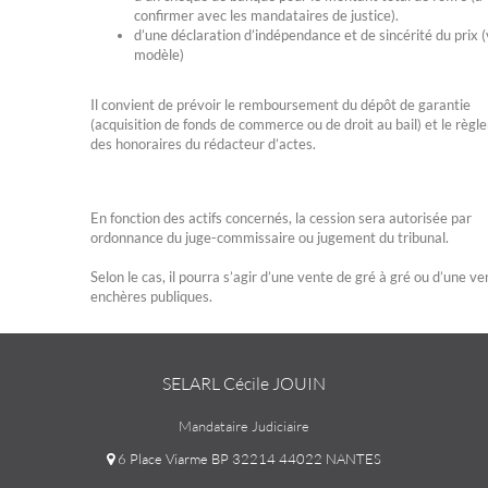
confirmer avec les mandataires de justice).
d’une déclaration d’indépendance et de sincérité du prix (
modèle)
Il convient de prévoir le remboursement du dépôt de garantie
(acquisition de fonds de commerce ou de droit au bail) et le règ
des honoraires du rédacteur d’actes.
En fonction des actifs concernés, la cession sera autorisée par
ordonnance du juge-commissaire ou jugement du tribunal.
Selon le cas, il pourra s’agir d’une vente de gré à gré ou d’une v
enchères publiques.
SELARL Cécile JOUIN
Mandataire Judiciaire
6 Place Viarme BP 32214 44022 NANTES