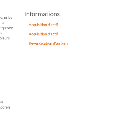
a
Informations
, ni les
 la
Acquisition d'actif
terposée
 ».
Acquisition d'actif
rôleurs
Revendication d'un bien
en
rporels