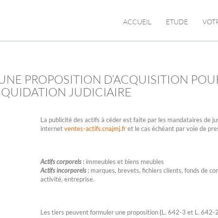
ACCUEIL
ETUDE
VOT
UNE PROPOSITION D’ACQUISITION POU
LIQUIDATION JUDICIAIRE
La publicité des actifs à céder est faite par les mandataires de ju
internet
ventes-actifs.cnajmj.fr
et le cas échéant par voie de pre
Actifs corporels
:
immeubles et biens meubles
Actifs incorporels
:
marques, brevets, fichiers clients, fonds de c
activité, entreprise.
Les tiers peuvent formuler une proposition
(
L. 642-3 et L. 642-