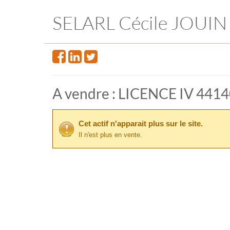
SELARL Cécile JOUIN
A vendre : LICENCE IV 4
Cet actif n'apparait plus sur le site.
Il n'est plus en vente.