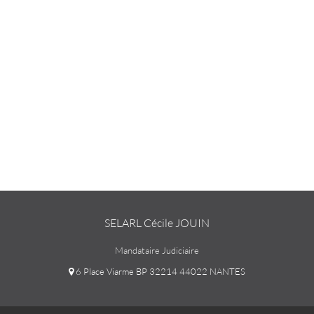
SELARL Cécile JOUIN
Mandataire Judiciaire
6 Place Viarme BP 32214 44022 NANTES