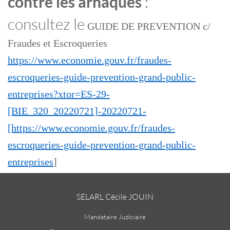
contre les arnaques
:
consultez le
GUIDE DE PREVENTION c/
Fraudes et Escroqueries
https://www.economie.gouv.fr/fraudes-
escroqueries-guide-prevention-grand-public-
entreprises?xtor=ES-29-
[BIE_320_20220721]-20220721-
[https://www.economie.gouv.fr/fraudes-
escroqueries-guide-prevention-grand-public-
entreprises
]
SELARL Cécile JOUIN
Mandataire Judiciaire