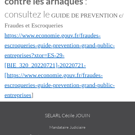
contre les arnaques
:
consultez le
GUIDE DE PREVENTION c/
Fraudes et Escroqueries
https://www.economie.gouv.fr/fraudes-
escroqueries-guide-prevention-grand-public-
entreprises?xtor=ES-29-
[BIE_320_20220721]-20220721-
[https://www.economie.gouv.fr/fraudes-
escroqueries-guide-prevention-grand-public-
entreprises
]
SELARL Cécile JOUIN
Mandataire Judiciaire