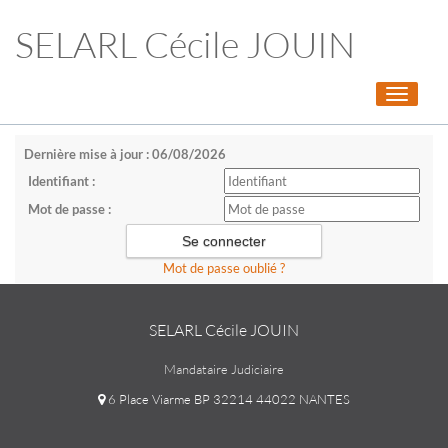
SELARL Cécile JOUIN
Toggle
navigati
Dernière mise à jour : 06/08/2026
Identifiant :
Mot de passe :
Mot de passe oublié ?
SELARL Cécile JOUIN
Mandataire Judiciaire
6 Place Viarme BP 32214 44022 NANTES