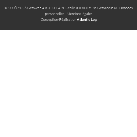
© 2008-2026 Gemweb 4.3.0
- SELARL Cécile JOUIN utilise
Gemarcur ©
-
Données
personnelles
-
Mentions légales
Conception/Réalisation
Atlantic Log