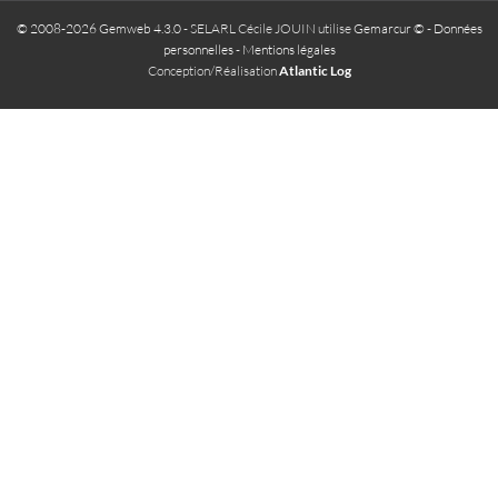
© 2008-2026 Gemweb 4.3.0
- SELARL Cécile JOUIN utilise
Gemarcur ©
-
Données
personnelles
-
Mentions légales
Conception/Réalisation
Atlantic Log