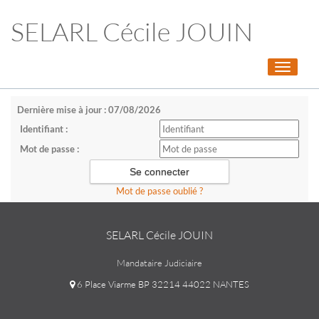
SELARL Cécile JOUIN
Toggle
navigati
Dernière mise à jour : 07/08/2026
Identifiant :
Mot de passe :
Mot de passe oublié ?
SELARL Cécile JOUIN
Mandataire Judiciaire
6 Place Viarme BP 32214 44022 NANTES