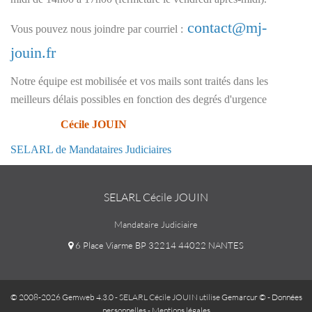
contact@mj-
Vous pouvez nous joindre par courriel :
jouin.fr
Notre équipe est mobilisée et vos mails sont traités dans les
meilleurs délais possibles en fonction des degrés d'urgence
Cécile JOUIN
SELARL de Mandataires Judiciaires
SELARL Cécile JOUIN
Mandataire Judiciaire
6 Place Viarme BP 32214 44022 NANTES
© 2008-2026 Gemweb 4.3.0
- SELARL Cécile JOUIN utilise
Gemarcur ©
-
Données
personnelles
-
Mentions légales