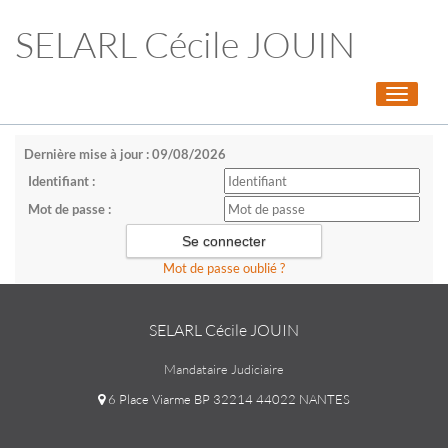
SELARL Cécile JOUIN
Toggle
navigati
Dernière mise à jour : 09/08/2026
Identifiant :
Mot de passe :
Mot de passe oublié ?
SELARL Cécile JOUIN
Mandataire Judiciaire
6 Place Viarme BP 32214 44022 NANTES