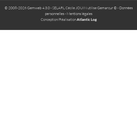
© 2008-2026 Gemweb 4.3.0
- SELARL Cécile JOUIN utilise
Gemarcur ©
-
Données
personnelles
-
Mentions légales
Conception/Réalisation
Atlantic Log