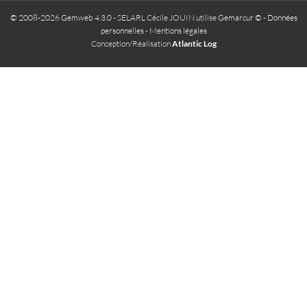
© 2008-2026 Gemweb 4.3.0
- SELARL Cécile JOUIN utilise
Gemarcur ©
-
Données
personnelles
-
Mentions légales
Conception/Réalisation
Atlantic Log