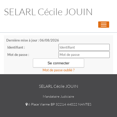
SELARL Cécile JOUIN
Toggle
navigati
Dernière mise à jour : 06/08/2026
Identifiant :
Mot de passe :
Mot de passe oublié ?
SELARL Cécile JOUIN
Mandataire Judiciaire
6 Place Viarme BP 32214 44022 NANTES