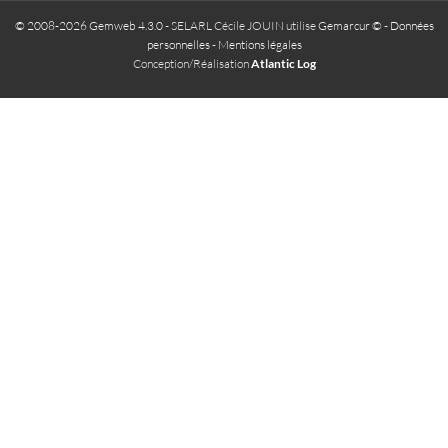
© 2008-2026 Gemweb 4.3.0
- SELARL Cécile JOUIN utilise
Gemarcur ©
-
Données
personnelles
-
Mentions légales
Conception/Réalisation
Atlantic Log