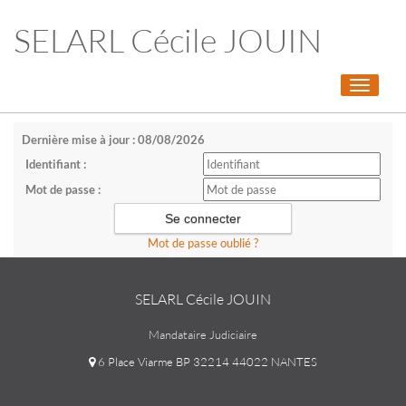
SELARL Cécile JOUIN
Toggle
navigati
Dernière mise à jour : 08/08/2026
Identifiant :
Mot de passe :
Mot de passe oublié ?
SELARL Cécile JOUIN
Mandataire Judiciaire
6 Place Viarme BP 32214 44022 NANTES