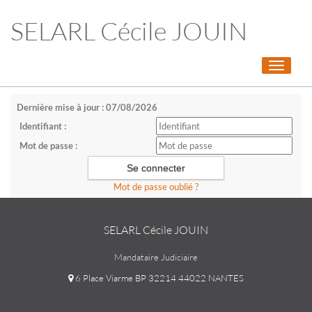
SELARL Cécile JOUIN
Toggle
navigati
Dernière mise à jour : 07/08/2026
Identifiant :
Mot de passe :
Mot de passe oublié ?
SELARL Cécile JOUIN
Mandataire Judiciaire
6 Place Viarme BP 32214 44022 NANTES