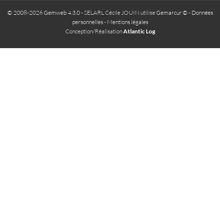
© 2008-2026 Gemweb 4.3.0
- SELARL Cécile JOUIN utilise
Gemarcur ©
-
Données
personnelles
-
Mentions légales
Conception/Réalisation
Atlantic Log