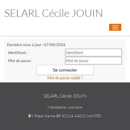
SELARL Cécile JOUIN
Toggle
navigati
Dernière mise à jour : 07/08/2026
Identifiant :
Mot de passe :
Mot de passe oublié ?
SELARL Cécile JOUIN
Mandataire Judiciaire
6 Place Viarme BP 32214 44022 NANTES