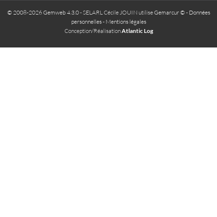
© 2008-2026 Gemweb 4.3.0
- SELARL Cécile JOUIN utilise
Gemarcur ©
-
Données
personnelles
-
Mentions légales
Conception/Réalisation
Atlantic Log