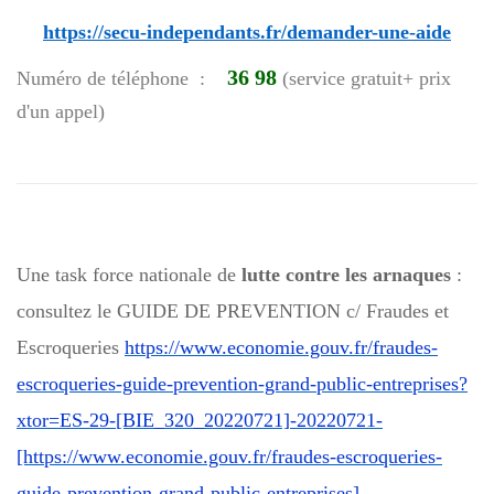
https://secu-independants.fr/demander-une-aide
36 98
Numéro de téléphone :
(service gratuit+ prix
d'un appel)
Une task force nationale de
lutte contre les arnaques
:
consultez le
GUIDE DE PREVENTION c/ Fraudes et
Escroqueries
https://www.economie.gouv.fr/fraudes-
escroqueries-guide-prevention-grand-public-entreprises?
xtor=ES-29-[BIE_320_20220721]-20220721-
[https://www.economie.gouv.fr/fraudes-escroqueries-
guide-prevention-grand-public-entreprises
]