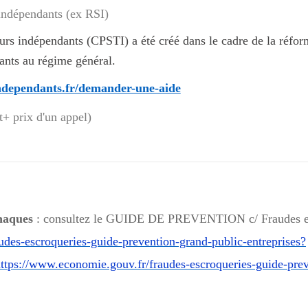
leurs indépendants (CPSTI) a été créé dans le cadre de la réfo
dants au régime général.
independants.fr/demander-une-aide
t+ prix d'un appel)
rnaques
: consultez le
GUIDE DE PREVENTION c/ Fraudes e
udes-escroqueries-guide-prevention-grand-public-entreprises?
ps://www.economie.gouv.fr/fraudes-escroqueries-guide-prev