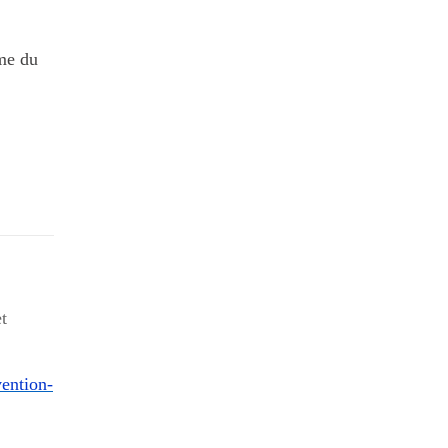
rme du
t
ention-