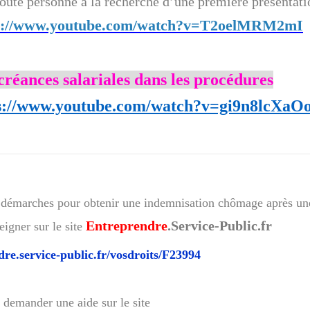
 toute personne à la recherche d’une première présentati
s://www.youtube.com/watch?v=T2oelMRM2mI
créances salariales dans les procédures
s://www.youtube.com/watch?v=gi9n8lcXaO
et démarches pour obtenir une indemnisation chômage après un
Entreprendre
.Service-Public.fr
eigner sur le site
dre.service-public.fr/vosdroits/F23994
z demander une aide sur le site