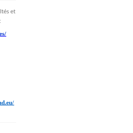
ltés et
:
es/
nd.eu/