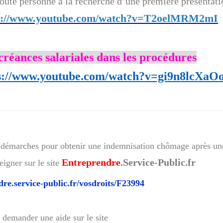
 toute personne à la recherche d’une première présentati
s://www.youtube.com/watch?v=T2oelMRM2mI
créances salariales dans les procédures
s://www.youtube.com/watch?v=gi9n8lcXaO
et démarches pour obtenir une indemnisation chômage après un
Entreprendre
.Service-Public.fr
eigner sur le site
dre.service-public.fr/vosdroits/F23994
z demander une aide sur le site