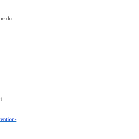
rme du
t
ention-