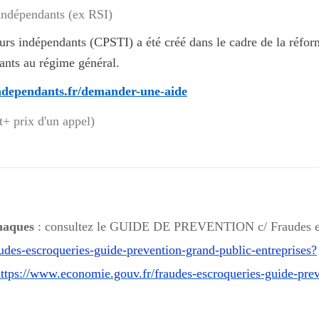
leurs indépendants (CPSTI) a été créé dans le cadre de la réfo
dants au régime général.
independants.fr/demander-une-aide
t+ prix d'un appel)
rnaques
: consultez le
GUIDE DE PREVENTION c/ Fraudes e
udes-escroqueries-guide-prevention-grand-public-entreprises?
ps://www.economie.gouv.fr/fraudes-escroqueries-guide-prev