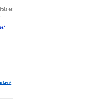
ltés et
:
es/
nd.eu/