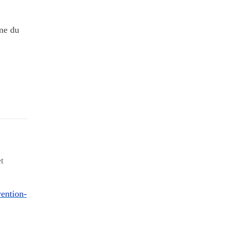
rme du
t
ention-