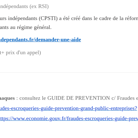
leurs indépendants (CPSTI) a été créé dans le cadre de la réfo
dants au régime général.
independants.fr/demander-une-aide
t+ prix d'un appel)
rnaques
: consultez le
GUIDE DE PREVENTION c/ Fraudes e
udes-escroqueries-guide-prevention-grand-public-entreprises?
ps://www.economie.gouv.fr/fraudes-escroqueries-guide-prev