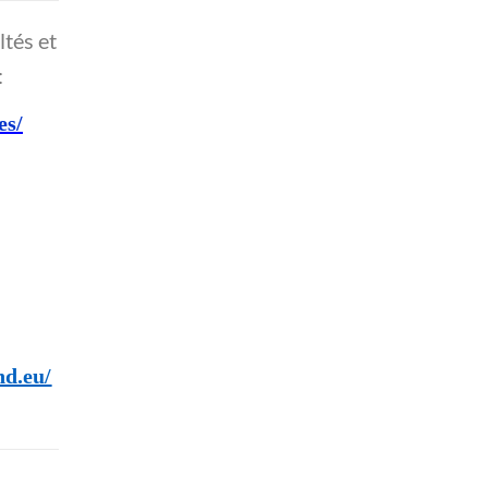
ltés et
:
es/
nd.eu/