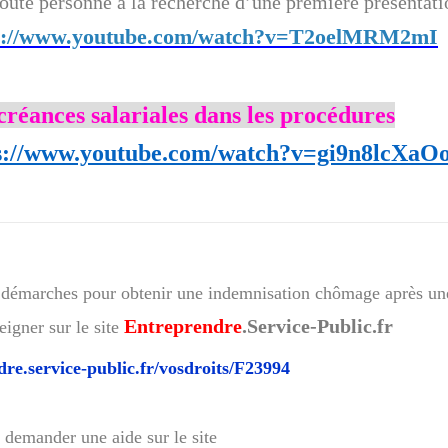
 toute personne à la recherche d’une première présentati
s://www.youtube.com/watch?v=T2oelMRM2mI
créances salariales dans les procédures
s://www.youtube.com/watch?v=gi9n8lcXaO
et démarches pour obtenir une indemnisation chômage après un
Entreprendre
.Service-Public.fr
eigner sur le site
dre.service-public.fr/vosdroits/F23994
z demander une aide sur le site