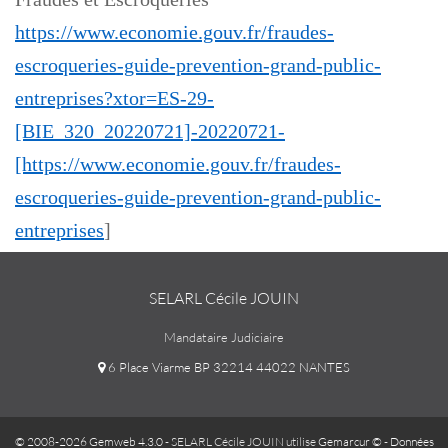
https://www.economie.gouv.fr/fraudes-
escroqueries-guide-prevention-grand-public-
entreprises?xtor=ES-29-
[BIE_320_20220721]-20220721-
[https://www.economie.gouv.fr/fraudes-
escroqueries-guide-prevention-grand-public-
entreprises
]
SELARL Cécile JOUIN
Mandataire Judiciaire
6 Place Viarme BP 32214 44022 NANTES
© 2008-2026 Gemweb 4.3.0
- SELARL Cécile JOUIN utilise
Gemarcur ©
-
Données