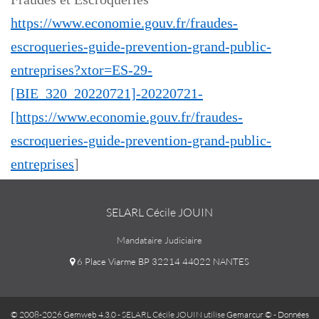
https://www.economie.gouv.fr/fraudes-
escroqueries-guide-prevention-grand-public-
entreprises?xtor=ES-29-
[BIE_320_20220721]-20220721-
[https://www.economie.gouv.fr/fraudes-
escroqueries-guide-prevention-grand-public-
entreprises
]
SELARL Cécile JOUIN
Mandataire Judiciaire
6 Place Viarme BP 32214 44022 NANTES
© 2008-2026 Gemweb 4.3.0
- SELARL Cécile JOUIN utilise
Gemarcur ©
-
Données