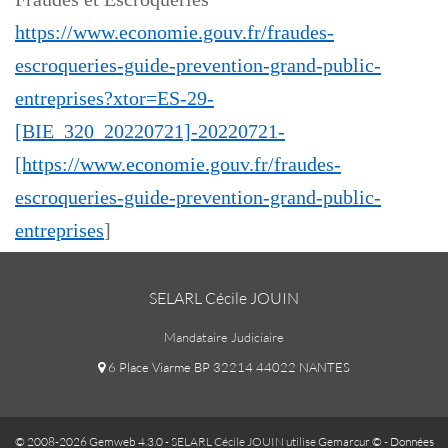
https://www.economie.gouv.fr/fraudes-
escroqueries-guide-prevention-grand-public-
entreprises?xtor=ES-29-
[BIE_320_20220721]-20220721-
[https://www.economie.gouv.fr/fraudes-
escroqueries-guide-prevention-grand-public-
entreprises
]
SELARL Cécile JOUIN
Mandataire Judiciaire
6 Place Viarme BP 32214 44022 NANTES
© 2008-2026 Gemweb 4.3.0
- SELARL Cécile JOUIN utilise
Gemarcur ©
-
Données