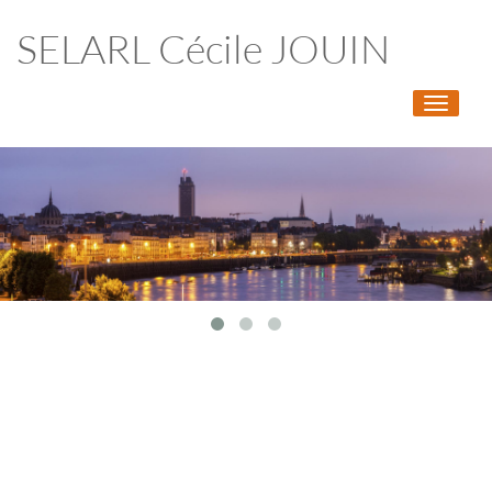
SELARL Cécile JOUIN
Toggle
navigati