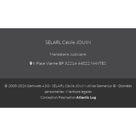
SELARL Cécile JOUIN
Mandataire Judiciaire
6 Place Viarme BP 32214 44022 NANTES
© 2008-2026 Gemweb 4.3.0
- SELARL Cécile JOUIN utilise
Gemarcur ©
-
Données
personnelles
-
Mentions légales
Conception/Réalisation
Atlantic Log