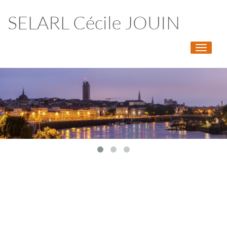
SELARL Cécile JOUIN
Toggle
navigati