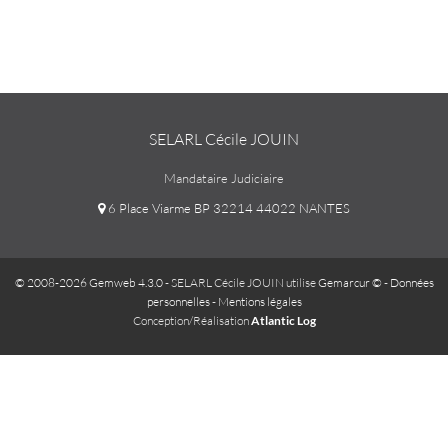
SELARL Cécile JOUIN
Mandataire Judiciaire
6 Place Viarme BP 32214 44022 NANTES
© 2008-2026 Gemweb 4.3.0
- SELARL Cécile JOUIN utilise
Gemarcur ©
-
Données
personnelles
-
Mentions légales
Conception/Réalisation
Atlantic Log